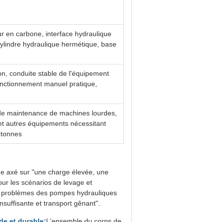
r en carbone, interface hydraulique
ylindre hydraulique hermétique, base
n, conduite stable de l'équipement
 fonctionnement manuel pratique,
s de maintenance de machines lourdes,
et autres équipements nécessitant
 tonnes
ue axé sur "une charge élevée, une
ur les scénarios de levage et
les problèmes des pompes hydrauliques
nsuffisante et transport gênant".
de et durable:
L'ensemble du corps de