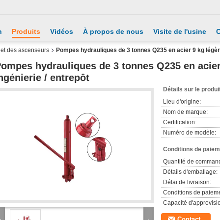
n
Produits
Vidéos
À propos de nous
Visite de l'usine
C
et des ascenseurs
Pompes hydrauliques de 3 tonnes Q235 en acier 9 kg légères
ompes hydrauliques de 3 tonnes Q235 en acier 9
ngénierie / entrepôt
Détails sur le produi
Lieu d'origine:
Nom de marque:
Certification:
Numéro de modèle:
Conditions de paieme
Quantité de comman
Détails d'emballage:
Délai de livraison:
Conditions de paieme
Capacité d'approvis
Contact