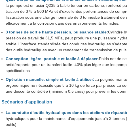
la pompe est en acier Q235 à faible teneur en carbone, renforcé pa
traction de 375 à 500 MPa et d'excellentes performances de comp
fissuration sous une charge nominale de 3 tonnesLe traitement de su
efficacement à la corrosion dans des environnements humides.
3 tonnes de sortie haute pression, puissance stable:
Cylindre h
pression de travail de 31,5 MPa, peut produire une puissance hydr
stable.L'interface standardisée des conduites hydrauliques s'adapt
des outils hydrauliques avec un rendement de transmission de pui
Conception légère, portable et facile à déplacer:
Poids net de s
antidérapante pour un transfert facile. 40% plus léger que les po
spécifications.
Opération manuelle, simple et facile à utiliser:
La poignée manue
ergonomique ne nécessite que 8 à 10 kg de force par presse.La s
une descente contrôlée (minimum 0.5 cm/s) pour prévenir les dom
Scénarios d'application
La conduite d'outils hydrauliques dans les ateliers de réparat
hydrauliques pour la maintenance d'équipements jusqu'à 3 tonnes 
outils).