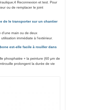
draulique;4 Reconnexion et test. Pour
cteur ou de remplacer le joint
e de le transporter sur un chantier
e d'une main ou de deux
tilisation immédiate à l'extérieur.
one est-elle facile à rouiller dans
ille phosphatée + la peinture (60 μm de
ntirouille prolongent la durée de vie