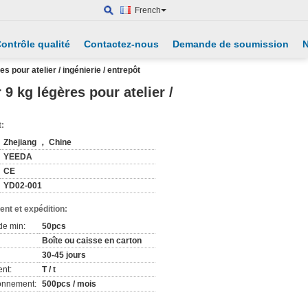
French
ontrôle qualité
Contactez-nous
Demande de soumission
N
 pour atelier / ingénierie / entrepôt
 kg légères pour atelier /
t:
Zhejiang ， Chine
YEEDA
CE
YD02-001
nt et expédition:
de min:
50pcs
Boîte ou caisse en carton
30-45 jours
nt:
T / t
ionnement:
500pcs / mois