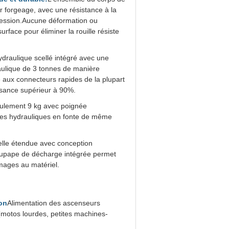
r forgeage, avec une résistance à la
ression.Aucune déformation ou
rface pour éliminer la rouille résiste
ydraulique scellé intégré avec une
aulique de 3 tonnes de manière
e aux connecteurs rapides de la plupart
ssance supérieur à 90%.
eulement 9 kg avec poignée
mpes hydrauliques en fonte de même
lle étendue avec conception
oupape de décharge intégrée permet
mages au matériel.
ion
Alimentation des ascenseurs
(motos lourdes, petites machines-