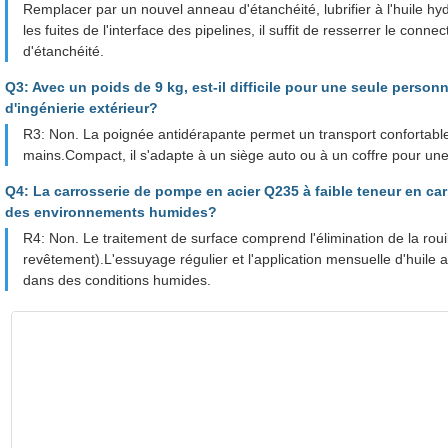
Remplacer par un nouvel anneau d'étanchéité, lubrifier à l'huile hy
les fuites de l'interface des pipelines, il suffit de resserrer le conne
d'étanchéité.
Q3: Avec un poids de 9 kg, est-il difficile pour une seule personn
d'ingénierie extérieur?
R3: Non. La poignée antidérapante permet un transport confortabl
mains.Compact, il s'adapte à un siège auto ou à un coffre pour une u
Q4: La carrosserie de pompe en acier Q235 à faible teneur en carb
des environnements humides?
R4: Non. Le traitement de surface comprend l'élimination de la rou
revêtement).L'essuyage régulier et l'application mensuelle d'huile a
dans des conditions humides.