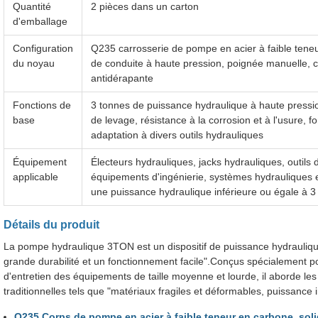
Quantité
2 pièces dans un carton
d'emballage
Configuration
Q235 carrosserie de pompe en acier à faible teneu
du noyau
de conduite à haute pression, poignée manuelle, c
antidérapante
Fonctions de
3 tonnes de puissance hydraulique à haute pressio
base
de levage, résistance à la corrosion et à l'usure,
adaptation à divers outils hydrauliques
Équipement
Électeurs hydrauliques, jacks hydrauliques, outil
applicable
équipements d'ingénierie, systèmes hydrauliques 
une puissance hydraulique inférieure ou égale à 3
Détails du produit
La pompe hydraulique 3TON est un dispositif de puissance hydrauliq
grande durabilité et un fonctionnement facile".Conçus spécialement po
d'entretien des équipements de taille moyenne et lourde, il aborde 
traditionnelles tels que "matériaux fragiles et déformables, puissance i
Q235 Corps de pompe en acier à faible teneur en carbone, soli