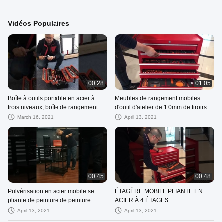
Vidéos Populaires
00:28
01:05
Boîte à outils portable en acier à
Meubles de rangement mobiles
trois niveaux, boîte de rangement
d'outil d'atelier de 1.0mm de tiroirs
multifonctionnelle pour matériel
rouges de 7
March 16, 2021
April 13, 2021
domestique pliable, 85 pièces
00:45
00:48
Pulvérisation en acier mobile se
ÉTAGÈRE MOBILE PLIANTE EN
pliante de peinture de peinture
ACIER À 4 ÉTAGES
d'unité de rayonnage de 4 couches
April 13, 2021
April 13, 2021
noires