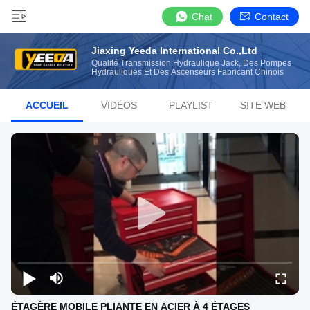
Chat
Contact
Jiaxing Yeeda International Co.,Ltd
Qualité Transmission Hydraulique Jack, Des Pompes
Hydrauliques Et Des Ascenseurs Fabricant Chinois
ACCUEIL
VIDÉOS
PLAYLIST
SITE WEB
ÉTAGÈRE MOBILE PLIANTE EN ACIER À 4 ÉTAGES