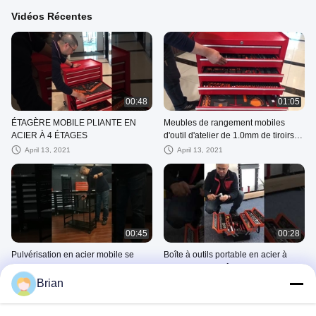
Vidéos Récentes
00:48
01:05
ÉTAGÈRE MOBILE PLIANTE EN
Meubles de rangement mobiles
ACIER À 4 ÉTAGES
d'outil d'atelier de 1.0mm de tiroirs
rouges de 7
April 13, 2021
April 13, 2021
00:45
00:28
Pulvérisation en acier mobile se
Boîte à outils portable en acier à
pliante de peinture de peinture
trois niveaux, boîte de rangement
d'unité de rayonnage de 4 couches
multifonctionnelle pour matériel
Brian
April 13, 2021
March 16, 2021
noires
domestique pliable, 85 pièces
Autres Vidéos