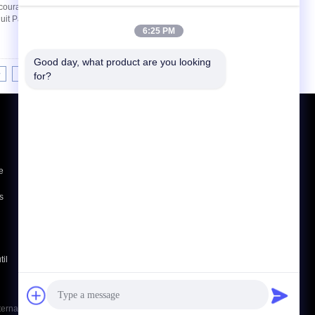
urant alternatif, course de 460 mm pour la
duit Paramètre Détails Modèle de produit
6:25 PM
Good day, what product are you looking 
>
>|
for?
Demande de soumission
Envoyer
e
s
E-Mail
Plan du site
|
Site mobile
til
rnational Co.,Ltd. All Rights Reserved.