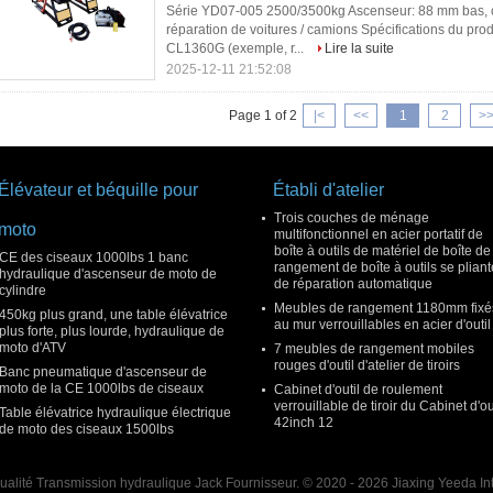
Série YD07-005 2500/3500kg Ascenseur: 88 mm bas, co
réparation de voitures / camions Spécifications du pro
CL1360G (exemple, r...
Lire la suite
2025-12-11 21:52:08
Page 1 of 2
|<
<<
1
2
>
Élévateur et béquille pour
Établi d'atelier
Trois couches de ménage
moto
multifonctionnel en acier portatif de
boîte à outils de matériel de boîte de
CE des ciseaux 1000lbs 1 banc
rangement de boîte à outils se pliant
hydraulique d'ascenseur de moto de
de réparation automatique
cylindre
Meubles de rangement 1180mm fixé
450kg plus grand, une table élévatrice
au mur verrouillables en acier d'outil
plus forte, plus lourde, hydraulique de
moto d'ATV
7 meubles de rangement mobiles
rouges d'outil d'atelier de tiroirs
Banc pneumatique d'ascenseur de
moto de la CE 1000lbs de ciseaux
Cabinet d'outil de roulement
verrouillable de tiroir du Cabinet d'ou
Table élévatrice hydraulique électrique
42inch 12
de moto des ciseaux 1500lbs
alité Transmission hydraulique Jack Fournisseur. © 2020 - 2026 Jiaxing Yeeda Inte