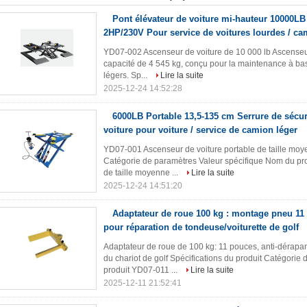
Pont élévateur de voiture mi-hauteur 10000L
2HP/230V Pour service de voitures lourdes / ca
YD07-002 Ascenseur de voiture de 10 000 lb Ascenseur
capacité de 4 545 kg, conçu pour la maintenance à bas
légers. Sp...
Lire la suite
2025-12-24 14:52:28
6000LB Portable 13,5-135 cm Serrure de sécu
voiture pour voiture / service de camion léger
YD07-001 Ascenseur de voiture portable de taille moye
Catégorie de paramètres Valeur spécifique Nom du pr
de taille moyenne ...
Lire la suite
2025-12-24 14:51:20
Adaptateur de roue 100 kg : montage pneu 11
pour réparation de tondeuse/voiturette de golf
Adaptateur de roue de 100 kg: 11 pouces, anti-dérapan
du chariot de golf Spécifications du produit Catégori
produit YD07-011 ...
Lire la suite
2025-12-11 21:52:41