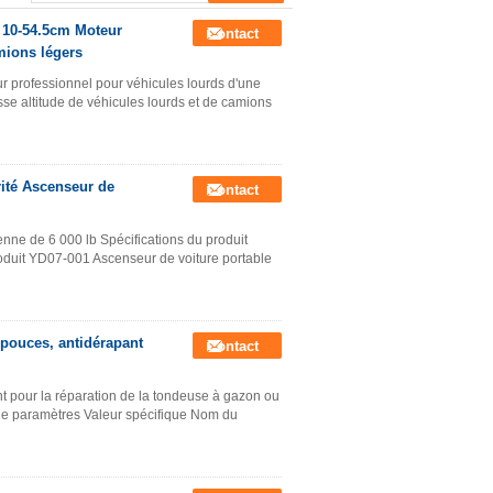
B 10-54.5cm Moteur
Contact
mions légers
 professionnel pour véhicules lourds d'une
se altitude de véhicules lourds et de camions
rité Ascenseur de
Contact
nne de 6 000 lb Spécifications du produit
oduit YD07-001 Ascenseur de voiture portable
 pouces, antidérapant
Contact
t pour la réparation de la tondeuse à gazon ou
e de paramètres Valeur spécifique Nom du