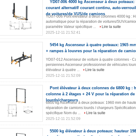
YD07-006 4000 kg Ascenseur à deux poteaux:
courant alternatif/ courant continu, auto-verroui
de voitures/de VUS/de camions
YD07-006 Pont élévateur à deux colonnes 4000 kg : H
automatique pour la réparation de voitures/SUV/camion
paramètre Valeur spécifique ...
Lire la suite
2025-12-11 21:52:41
5454 kg Ascenseur à quatre poteaux: 1965 mm 
+ rampes à louvres pour la réparation de cami
YD07-012 Ascenseur de voiture à quatre colonnes - Ca
persiennes Ascenseur professionnel de véhicules lourd
élévateur à quatre ...
Lire la suite
2025-12-11 21:52:09
Pont élévateur à deux colonnes de 6800 kg :
colonne à 2 étages + 24 V pour la réparation d
lourds/chargeurs
6800 kg Ascenseur à deux poteaux: 1960 mm de hauteu
réparation de camions lourds / chargeurs Spécificatio
spécifique Nom du ...
Lire la suite
2025-12-11 21:52:09
5500 kg élévateur à deux poteaux: hauteur 1