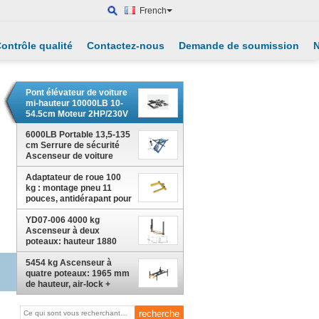
French
ontrôle qualité
Contactez-nous
Demande de soumission
N
Pont élévateur de voiture
mi-hauteur 10000LB 10-
54.5cm Moteur 2HP/230V
Pour service de voitures
lourdes / camions légers
6000LB Portable 13,5-135
cm Serrure de sécurité
Ascenseur de voiture
pour voiture / service de
Adaptateur de roue 100
camion léger
kg : montage pneu 11
pouces, antidérapant pour
réparation de
tondeuse/voiturette de
YD07-006 4000 kg
golf
Ascenseur à deux
poteaux: hauteur 1880
mm, courant alternatif/
courant continu, auto-
5454 kg Ascenseur à
verrouillage pour
quatre poteaux: 1965 mm
réparation de voitures/de
de hauteur, air-lock +
VUS/de camions
rampes à louvres pour la
réparation de camions /
SUV