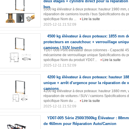
deux étages + cylindre direct pour la réparatio
bus
5500 kg élévateur à deux poteaux: hauteur 1980 mm, co
réparation de camions lourds / bus Spécifications du 
spécifique Nom du ...
Lire la suite
2025-12-11 21:52:09
4500 kg élévateur à deux poteaux: 1855 mm de
protecteurs en caoutchouc + verrouillage uniqu
camions / SUV lourds
YD07-008 Pont élévateur deux colonnes - Capacité 45
mécanisme de verrouillage unique Spécifications du p
spécifique Nom du produit YD07...
Lire la suite
2025-12-11 21:52:09
4200 kg élévateur à deux poteaux: hauteur 18
unique + arrêt d'urgence pour la réparation de v
camions
4200 kg élévateur à deux poteaux: hauteur 1880 mm, ve
réparation de voitures / SUV / camions Spécifications 
spécifique Nom du ...
Lire la suite
2025-12-11 21:52:09
YD07-005 Série 2500/3500kg Élévateur : 88m
de 460mm pour Réparation Auto/Camion