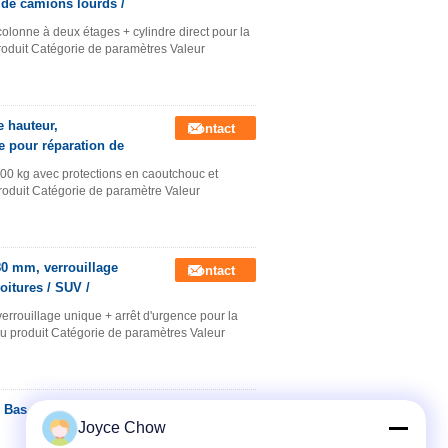
n de camions lourds /
lonne à deux étages + cylindre direct pour la
produit Catégorie de paramètres Valeur
 hauteur,
Contact
e pour réparation de
00 kg avec protections en caoutchouc et
roduit Catégorie de paramètre Valeur
80 mm, verrouillage
Contact
oitures / SUV /
rrouillage unique + arrêt d'urgence pour la
du produit Catégorie de paramètres Valeur
m Bas, AC/DC, Course
Contact
Joyce Chow