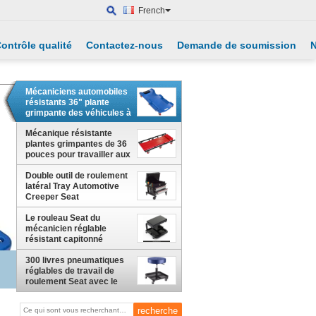
French
ontrôle qualité
Contactez-nous
Demande de soumission
N
Mécaniciens automobiles
résistants 36" plante
grimpante des véhicules à
moteur Seat
Mécanique résistante
plantes grimpantes de 36
pouces pour travailler aux
voitures
Double outil de roulement
latéral Tray Automotive
Creeper Seat
Le rouleau Seat du
mécanicien réglable
résistant capitonné
300 livres pneumatiques
réglables de travail de
roulement Seat avec le
plateau d'outil