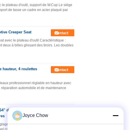
le plateau d'outil, support de W.Cup Le siège
pport de tasse un cadre en acier plaqué par
otive Creeper Seat
Contact
 avec le plateau d'outil Caractéristique :
 deux à billes glissant des tiroirs. Les doubles
 hauteur, 4 roulettes
Contact
eaux professionnel réglable en hauteur avec
 de réparation automobile et de maintenance
64" de hauteur,
Contact
Joyce Chow
res
glage de hauteur de 48 à 64" Le rampant
l conçu pour un travail sûr et confortable sur