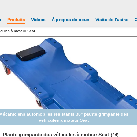
n
Produits
Vidéos
À propos de nous
Visite de l'usine
C
icules à moteur Seat
Mécanique résistante plantes grimpantes de 36 pouces pour
travailler aux voitures
Plante grimpante des véhicules à moteur Seat
(24)