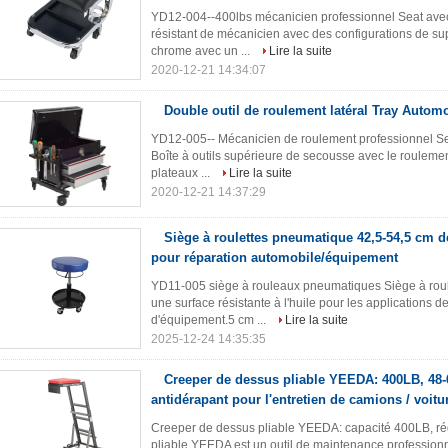
YD12-004--400lbs mécanicien professionnel Seat avec 
résistant de mécanicien avec des configurations de su
chrome avec un ...
Lire la suite
2020-12-21 14:34:07
Double outil de roulement latéral Tray Autom
YD12-005-- Mécanicien de roulement professionnel Seat
Boîte à outils supérieure de secousse avec le roulement
plateaux ...
Lire la suite
2020-12-21 14:37:29
Siège à roulettes pneumatique 42,5-54,5 cm de
pour réparation automobile/équipement
YD11-005 siège à rouleaux pneumatiques Siège à roul
une surface résistante à l'huile pour les applications
d'équipement.5 cm ...
Lire la suite
2025-12-24 14:35:35
Creeper de dessus pliable YEEDA: 400LB, 48-
antidérapant pour l'entretien de camions / voitu
Creeper de dessus pliable YEEDA: capacité 400LB, ré
pliable YEEDA est un outil de maintenance professionne