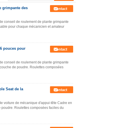
te grimpante des
Contact
 de conseil de roulement de plante grimpante
nsable pour chaque mécanicien et amateur
36 pouces pour
Contact
 de conseil de roulement de plante grimpante
 de couche de poudre. Roulettes composées
le Seat de la
Contact
 de voiture de mécanique d'appui-tête Cadre en
 de poudre. Roulettes composées faciles du