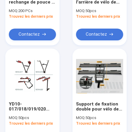
rechange de pouce U
l'arrière de vélo de
Grue et support de moteur
de la serrure 2 de
transporteur de
MOQ:
200 PCs
MOQ:
50pcs
coupleur de
voiture de berline
Trouvez les derniers prix
Cintreuse hydraulique pour tubes
Trouvez les derniers prix
remorque de camion
avec hayon arrière
pour des barres de
remorquage
lampe menée de travail
Contactez
Contactez
Élévateur et béquille pour moto
Démonte-pneus et équilibreuse
Plante grimpante des véhicules à moteur Seat
Chariots et vérins pour roues de véhicules
Établi d'atelier
YD10-
Support de fixation
Ciseaux élévateurs mi-hauteur
017/018/019/020
double pour vélo de
Support de vélo: 1-4
voyage, pour 2 vélos,
MOQ:
50pcs
MOQ:
50pcs
Adapté au vélo,
robuste
Compresseur d'air à essence
Trouvez les derniers prix
Trouvez les derniers prix
verrouillable, facile à
installer pour les