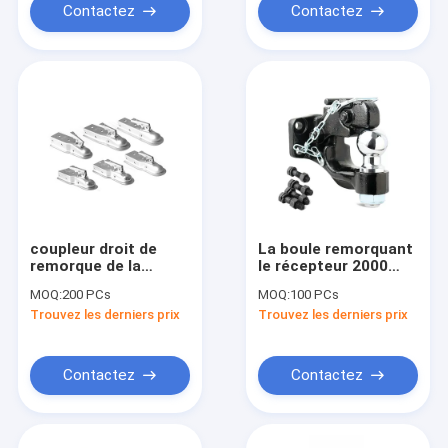
Contactez
Contactez
coupleur droit de
La boule remorquant
remorque de la
le récepteur 2000
langue 2inch
livres troquent des
MOQ:
200 PCs
MOQ:
100 PCs
pièces de rechange
Trouvez les derniers prix
Trouvez les derniers prix
de remorque
Contactez
Contactez