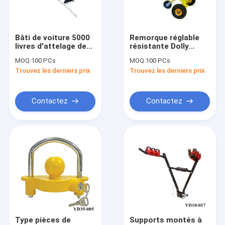
À propos de nous
Visite de l'usine
Bâti de voiture 5000
Remorque réglable
livres d'attelage de
résistante Dolly
Contrôle qualité
remorque réglable
Truck Trailer Spare
MOQ:
100 PCs
MOQ:
100 PCs
avec des barres de
Parts
Trouvez les derniers prix
Trouvez les derniers prix
balancement
Contactez-nous
Nouvelles
Contactez
Contactez
Demandez un devis
Transmission hydraulique Jack
Des pompes hydrauliques et des ascenseurs
graisser la pompe à huile
Type pièces de
Supports montés à