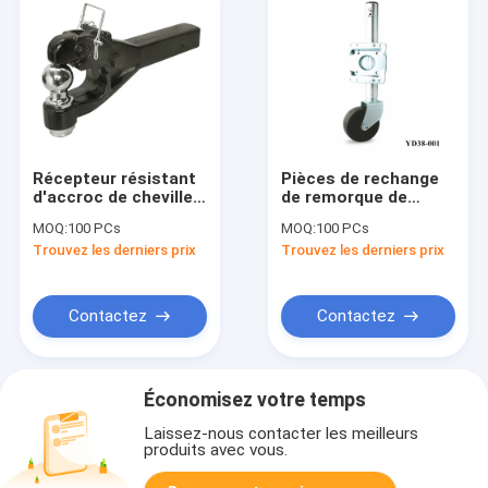
Récepteur résistant
Pièces de rechange
d'accroc de cheville
de remorque de
de charnière du
camion de Jack
MOQ:
100 PCs
MOQ:
100 PCs
manteau 12000lbs de
Stands 1000lbs de
Trouvez les derniers prix
Trouvez les derniers prix
poudre
remorque de poignée
Contactez
Contactez
Économisez votre temps
Laissez-nous contacter les meilleurs
produits avec vous.