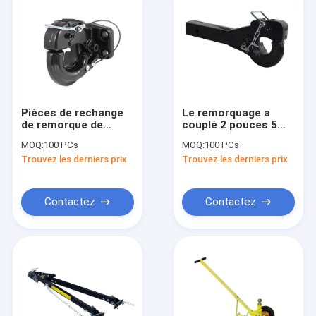
Pièces de rechange
Le remorquage a
de remorque de
couplé 2 pouces 5
camion du crochet
Ton Heavy Duty
MOQ:
100 PCs
MOQ:
100 PCs
10T 15T de cheville
Pintle Hook
Trouvez les derniers prix
Trouvez les derniers prix
de charnière
d'attelage de
remorque
Contactez
Contactez
Maison
Produits
Vidéos