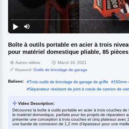
Boîte à outils portable en acier à trois niv
pour matériel domestique pliable, 85 pièces
Autres vidéos
March 16, 2021
Keyword:
Outils de bricolage de garage
Balises:
#
Trois outils de bricolage de garage de griffe
#
150mm ex
#
Séparateur résistant de joint à rotule de camion de 
Video Description:
Découvrez la boîte à outils portable en acier à trois couches de
le matériel domestique, parfaite pour les projets de réparation a
présente une conception à trois couches et cinq plateaux avec 
une bande de connexion de 1,2 mm d'épaisseur pour une meill