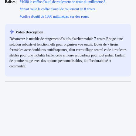
Balises:
#
1080 le coffre d'outil de roulement de tiroir du millimètre 8
#
pivot roule le coffre d'outil de roulement de 8 tiroirs
#
coffre d'outil de 1080 millimètres sur des roues
Video Description:
Découvrez le meuble de rangement d'outils d'atelier mobile 7 tiroirs Rouge, une
solution robuste et fonctionnelle pour organiser vos outils. Dotée de 7 tiroirs
fermables avec doublures antidérapantes, d'un verrouillage central et de 4 roulettes
stables pour une mobilité facile, cette armoire est parfaite pour tout atelier. Enduit
de poudre rouge avec des options personnalisables, il offre durabilité et
commodité.