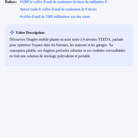
Balises:
#
1080 le coffre d'outil de roulement de tiroir du millimètre 8
#
pivot roule le coffre d'outil de roulement de 8 tiroirs
#
coffre d'outil de 1080 millimètres sur des roues
Video Description:
Découvrez l'étagère mobile pliante en acier noire à 4 niveaux YEEDA, parfaite
pour optimiser l'espace dans les bureaux, les maisons et les garages. Sa
conception pliable, ses étagères perforées robustes et ses roulettes verrouillables
en font une solution de stockage polyvalente et portable.