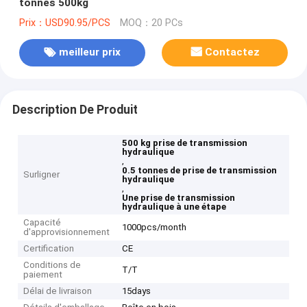
tonnes 500kg
Prix：USD90.95/PCS
MOQ：20 PCs
meilleur prix
Contactez
Description De Produit
500 kg prise de transmission
hydraulique
,
0.5 tonnes de prise de transmission
Surligner
hydraulique
,
Une prise de transmission
hydraulique à une étape
Capacité
1000pcs/month
d'approvisionnement
Certification
CE
Conditions de
T/T
paiement
Délai de livraison
15days