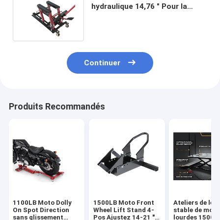
hydraulique 14,76 " Pour la
maison / magasin / camping
ATV
Continuer
Produits Recommandés
1100LB Moto Dolly
1500LB Moto Front
Ateliers de lev
On Spot Direction
Wheel Lift Stand 4-
stable de mot
sans glissement
Pos Ajustez 14-21 "
lourdes 1500L