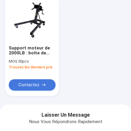
Support moteur de
2000LB : boîte de
vitesses 40:1, rotatif
MOQ:
50pcs
à 360° pour la
Trouvez les derniers prix
réparation/machinerie
robuste
Contactez
Laisser Un Message
Nous Vous Répondrons Rapidement