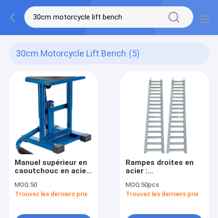
30cm Motorcycle Lift Bench
(5)
Manuel supérieur en
Rampes droites en
caoutchouc en acier
acier :
30cm 360 livres de
1600LBS/paire,
MOQ:
50
MOQ:
50pcs
moto de banc
183cm, galvanisées
Trouvez les derniers prix
Trouvez les derniers prix
d'ascenseur
pour la
logistique/construction