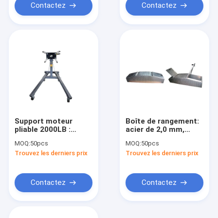
Contactez
Contactez
Support moteur
Boîte de rangement:
pliable 2000LB :
acier de 2,0 mm,
810mm, capacité
charge de 80 kg,
MOQ:
50pcs
MOQ:
50pcs
900kg pour
supports à gaz pour
Trouvez les derniers prix
Trouvez les derniers prix
réparation
atelier/garage/atelier
intensive/atelier
de réparation
Contactez
Contactez