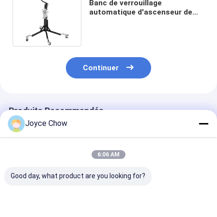
Banc de verrouillage
automatique d'ascenseur de
moto de Skylift 660lbs 14CM
Continuer
Produits Recommandés
Joyce Chow
6:06 AM
Good day, what product are you looking for?
1100LB Moto Dolly
1500LB Moto Front
1500LB Moto 
On Spot Direction
Wheel Lift Stand 4-
Ascenseur