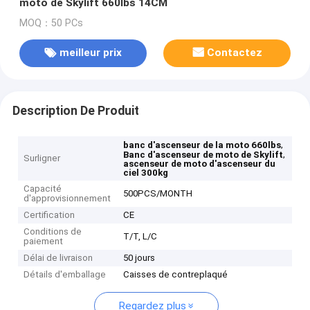
moto de Skylift 660lbs 14CM
MOQ：50 PCs
meilleur prix
Contactez
Description De Produit
,
banc d'ascenseur de la moto 660lbs
,
Banc d'ascenseur de moto de Skylift
Surligner
ascenseur de moto d'ascenseur du
ciel 300kg
Capacité
500PCS/MONTH
d'approvisionnement
Certification
CE
Conditions de
T/T, L/C
paiement
Délai de livraison
50 jours
Détails d'emballage
Caisses de contreplaqué
Regardez plus