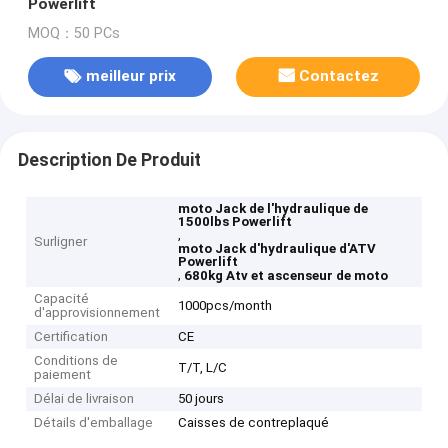
Powerlift
MOQ：50 PCs
meilleur prix
Contactez
Description De Produit
moto Jack de l'hydraulique de
1500lbs Powerlift
,
Surligner
moto Jack d'hydraulique d'ATV
Powerlift
,
680kg Atv et ascenseur de moto
Capacité
1000pcs/month
d'approvisionnement
Certification
CE
Conditions de
T/T, L/C
paiement
Délai de livraison
50 jours
Détails d'emballage
Caisses de contreplaqué