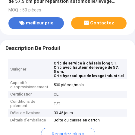
de 57,5 cm pour réparation automobile/levage
industriel
MOQ：50 pièces
meilleur prix
Contactez
Description De Produit
,
Cric de service à châssis long 5T
,
Cric avec hauteur de levage de 57
Surligner
,
5 cm
Cric hydraulique de levage industriel
Capacité
500 pièces/mois
d'approvisionnement
Certification
CE
Conditions de
T/T
paiement
Délai de livraison
30-45 jours
Détails d'emballage
Boîte ou caisse en carton
Regardez plus