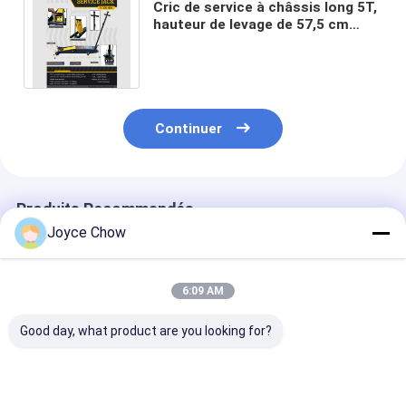
Cric de service à châssis long 5T,
hauteur de levage de 57,5 cm
pour réparation
automobile/levage industriel
Continuer
Produits Recommandés
Joyce Chow
6:09 AM
Good day, what product are you looking for?
Jack de service à
Protection contre
Vérins hydraul
châssis long de 10
les surcharges à
à levée rapide 