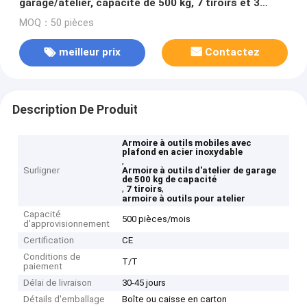
garage/atelier, capacité de 500 kg, 7 tiroirs et 3
étagères, haut en acier inoxydable
MOQ：50 pièces
meilleur prix
Contactez
Description De Produit
Armoire à outils mobiles avec
plafond en acier inoxydable
,
Surligner
Armoire à outils d'atelier de garage
de 500 kg de capacité
,
,
7 tiroirs
armoire à outils pour atelier
Capacité
500 pièces/mois
d'approvisionnement
Certification
CE
Conditions de
T/T
paiement
Délai de livraison
30-45 jours
Détails d'emballage
Boîte ou caisse en carton