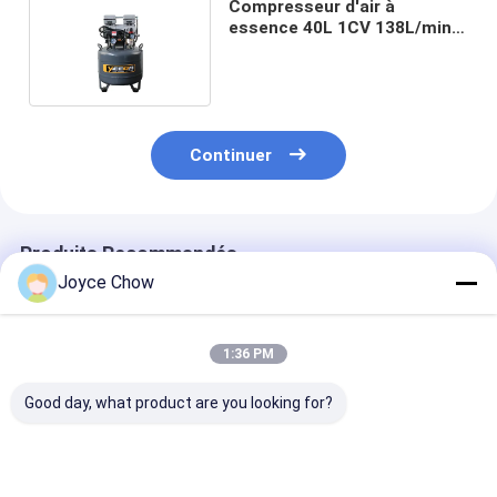
Compresseur d'air à
essence 40L 1CV 138L/min
pour ateliers et maison
Continuer
Produits Recommandés
Joyce Chow
1:36 PM
Good day, what product are you looking for?
Compresseur d'air à
Compresseur d'air à
Moteur 3HP Y
essence de 12,5 bar à
essence fiable de
013 Robuste P