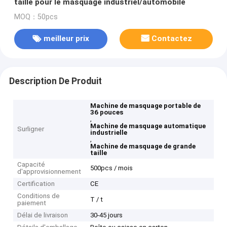
taille pour le masquage industriel/automobile
MOQ：50pcs
meilleur prix
Contactez
Description De Produit
Machine de masquage portable de
36 pouces
,
Machine de masquage automatique
Surligner
industrielle
,
Machine de masquage de grande
taille
Capacité
500pcs / mois
d'approvisionnement
Certification
CE
Conditions de
T / t
paiement
Délai de livraison
30-45 jours