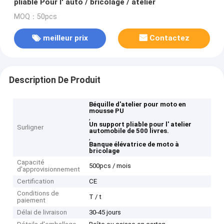
pliable Pour l' auto / bricolage / atelier
MOQ：50pcs
meilleur prix
Contactez
Description De Produit
Béquille d'atelier pour moto en
mousse PU
,
Un support pliable pour l' atelier
Surligner
automobile de 500 livres.
,
Banque élévatrice de moto à
bricolage
Capacité
500pcs / mois
d'approvisionnement
Certification
CE
Conditions de
T / t
paiement
Délai de livraison
30-45 jours