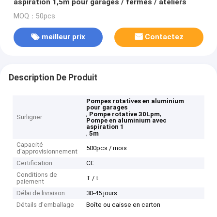
aspiration 1,5m pour garages / fermes / ateliers
MOQ：50pcs
meilleur prix
Contactez
Description De Produit
Pompes rotatives en aluminium
pour garages
,
,
Pompe rotative 30Lpm
Surligner
Pompe en aluminium avec
aspiration 1
,
5m
Capacité
500pcs / mois
d'approvisionnement
Certification
CE
Conditions de
T / t
paiement
Délai de livraison
30-45 jours
Détails d'emballage
Boîte ou caisse en carton