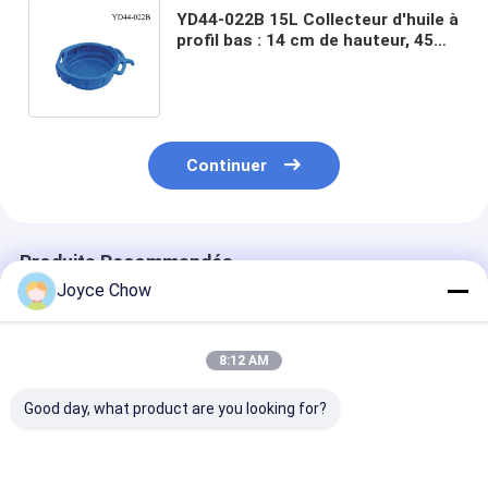
YD44-022B 15L Collecteur d'huile à
profil bas : 14 cm de hauteur, 45
cm d'ouverture, pour
voitures/SUV/fourgonnettes
Continuer
Produits Recommandés
Joyce Chow
8:12 AM
Good day, what product are you looking for?
Pompes à eau de 12V
65L Drain d'huile
10L écouteur d