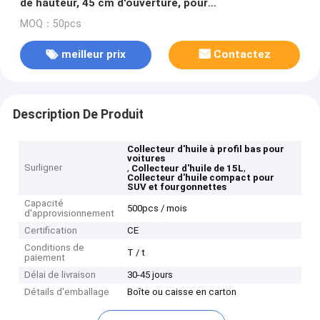
de hauteur, 45 cm d'ouverture, pour
voitures/SUV/fourgonnettes
MOQ：50pcs
meilleur prix
Contactez
Description De Produit
Collecteur d'huile à profil bas pour
voitures
Surligner
,
,
Collecteur d'huile de 15L
Collecteur d'huile compact pour
SUV et fourgonnettes
Capacité
500pcs / mois
d'approvisionnement
Certification
CE
Conditions de
T / t
paiement
Délai de livraison
30-45 jours
Détails d'emballage
Boîte ou caisse en carton