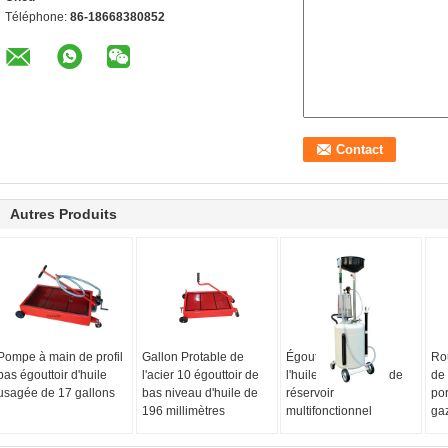
Téléphone:
86-18668380852
Autres Produits
Pompe à main de profil
Gallon Protable de
Égouttoir blanc de
Rou
bas égouttoir d'huile
l'acier 10 égouttoir de
l'huile usagée 90L de
de 
usagée de 17 gallons
bas niveau d'huile de
réservoir
por
196 millimètres
multifonctionnel
ga