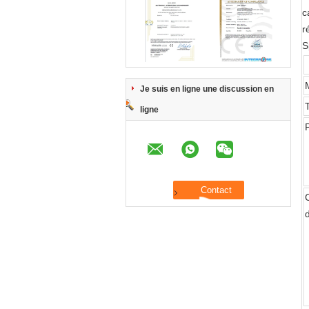
c
r
S
Je suis en ligne une discussion en
ligne