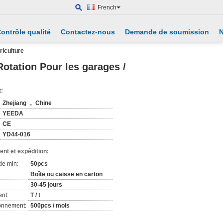
French
ontrôle qualité
Contactez-nous
Demande de soumission
N
riculture
otation Pour les garages /
t:
Zhejiang ， Chine
YEEDA
CE
YD44-016
nt et expédition:
de min:
50pcs
Boîte ou caisse en carton
30-45 jours
nt:
T / t
ionnement:
500pcs / mois