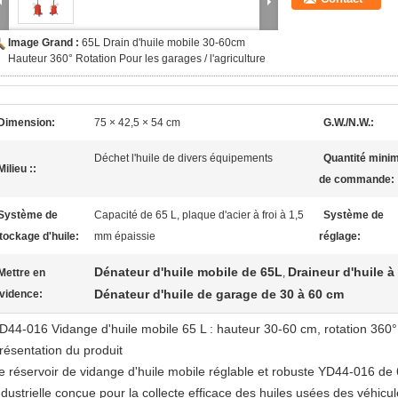
Image Grand :
65L Drain d'huile mobile 30-60cm
Hauteur 360° Rotation Pour les garages / l'agriculture
Dimension:
75 × 42,5 × 54 cm
G.W./N.W.:
Déchet l'huile de divers équipements
Quantité mini
Milieu ::
de commande:
Système de
Capacité de 65 L, plaque d'acier à froi à 1,5
Système de
tockage d'huile:
mm épaissie
réglage:
Dénateur d'huile mobile de 65L
Draineur d'huile à
Mettre en
,
Dénateur d'huile de garage de 30 à 60 cm
vidence:
D44-016 Vidange d'huile mobile 65 L : hauteur 30-60 cm, rotation 360°
résentation du produit
e réservoir de vidange d'huile mobile réglable et robuste YD44-016 de 6
ndustrielle conçue pour la collecte efficace des huiles usées des véhic