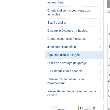
moteur Seat
Chariots et vérins pour roues de
véhicules
Établi d'atelier
Ciseaux élévateurs mi-hauteur
Compresseur d'air à essence
Joint portatif de pièces
Égouttoir d'huile usagée
Outils de bricolage de garage
s
Des stands et des chariots
L'atelier d'automobile usine
é
l'équipement
Y
Pièces de rechange de remorque de
camion
P
L
i