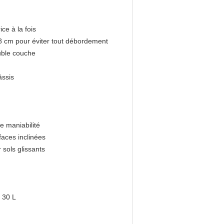
ce à la fois
 8 cm pour éviter tout débordement
ouble couche
âssis
de maniabilité
faces inclinées
 sols glissants
 30 L