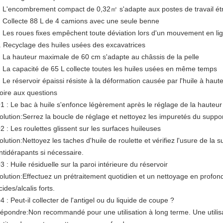
L'encombrement compact de 0,32㎡ s'adapte aux postes de travail étr
Collecte 88 L de 4 camions avec une seule benne
Les roues fixes empêchent toute déviation lors d'un mouvement en lig
. Recyclage des huiles usées des excavatrices
La hauteur maximale de 60 cm s'adapte au châssis de la pelle
La capacité de 65 L collecte toutes les huiles usées en même temps
Le réservoir épaissi résiste à la déformation causée par l'huile à haute
oire aux questions
1 : Le bac à huile s'enfonce légèrement après le réglage de la hauteur
olution:
Serrez la boucle de réglage et nettoyez les impuretés du suppo
2 : Les roulettes glissent sur les surfaces huileuses
olution:
Nettoyez les taches d'huile de roulette et vérifiez l'usure de la s
ntidérapants si nécessaire.
3 : Huile résiduelle sur la paroi intérieure du réservoir
olution:
Effectuez un prétraitement quotidien et un nettoyage en profon
cides/alcalis forts.
4 : Peut-il collecter de l'antigel ou du liquide de coupe ?
épondre:
Non recommandé pour une utilisation à long terme. Une utilis