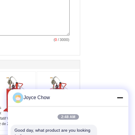
(
0
/ 3000)
Joyce Chow
lement de transfert
Pompe de transfert de
carburant chariot
carburant 8 pi égouttoir
2:48 AM
tatif With Pump de
de roulement d'huile
z de 20 gallons
usagée de 20 gallons
Good day, what product are you looking 