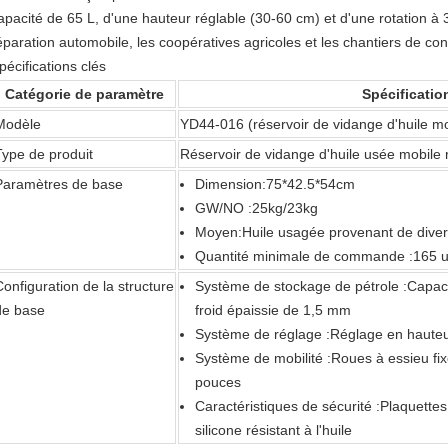
apacité de 65 L, d'une hauteur réglable (30-60 cm) et d'une rotation à 36
éparation automobile, les coopératives agricoles et les chantiers de con
pécifications clés
Catégorie de paramètre
Spécificatio
Modèle
YD44-016 (réservoir de vidange d'huile mob
Type de produit
Réservoir de vidange d'huile usée mobile 
Paramètres de base
Dimension:
75*42.5*54cm
GW/NO :
25kg/23kg
Moyen:
Huile usagée provenant de dive
Quantité minimale de commande :
165 u
Configuration de la structure
Système de stockage de pétrole :
Capaci
de base
froid épaissie de 1,5 mm
Système de réglage :
Réglage en hauteu
Système de mobilité :
Roues à essieu fix
pouces
Caractéristiques de sécurité :
Plaquettes
silicone résistant à l'huile