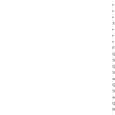
3
F
Q
S
Q
S
a
Q
S
a
Q
R