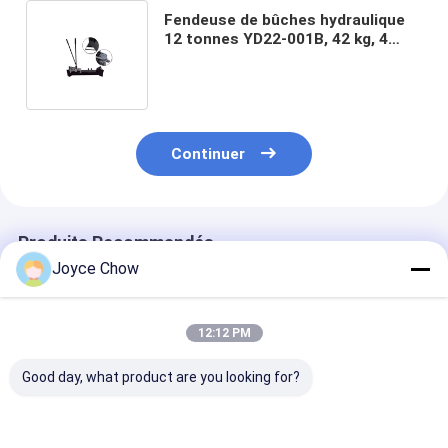
Fendeuse de bûches hydraulique
12 tonnes YD22-001B, 42 kg, 4
pièces/min, pour travaux de bois à
la ferme/camping
Continuer
Produits Recommandés
Joyce Chow
12:12 PM
Good day, what product are you looking for?
Tri Fold Ramp
Splitter de bois
2200 LBS