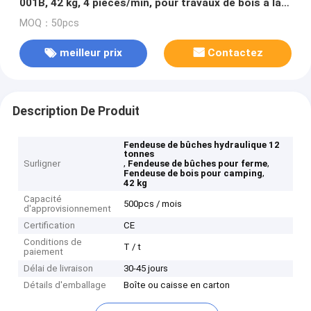
001B, 42 kg, 4 pièces/min, pour travaux de bois à la
ferme/camping
MOQ：50pcs
meilleur prix
Contactez
Description De Produit
Fendeuse de bûches hydraulique 12
tonnes
,
,
Surligner
Fendeuse de bûches pour ferme
,
Fendeuse de bois pour camping
42 kg
Capacité
500pcs / mois
d'approvisionnement
Certification
CE
Conditions de
T / t
paiement
Délai de livraison
30-45 jours
Détails d'emballage
Boîte ou caisse en carton