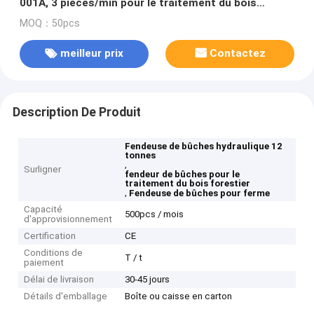
001A, 3 pièces/min pour le traitement du bois
forestier/agricole
MOQ：50pcs
meilleur prix
Contactez
Description De Produit
Fendeuse de bûches hydraulique 12
tonnes
,
Surligner
fendeur de bûches pour le
traitement du bois forestier
,
Fendeuse de bûches pour ferme
Capacité
500pcs / mois
d'approvisionnement
Certification
CE
Conditions de
T / t
paiement
Délai de livraison
30-45 jours
Détails d'emballage
Boîte ou caisse en carton