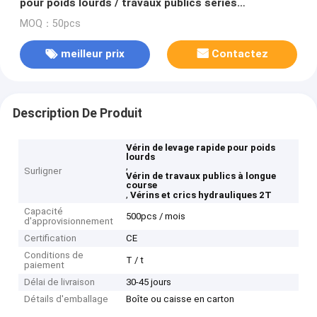
pour poids lourds / travaux publics séries
2T/3T/5T/10T
MOQ：50pcs
meilleur prix
Contactez
Description De Produit
Vérin de levage rapide pour poids
lourds
,
Surligner
Vérin de travaux publics à longue
course
,
Vérins et crics hydrauliques 2T
Capacité
500pcs / mois
d'approvisionnement
Certification
CE
Conditions de
T / t
paiement
Délai de livraison
30-45 jours
Détails d'emballage
Boîte ou caisse en carton