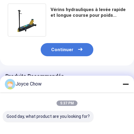
Vérins hydrauliques à levée rapide
et longue course pour poids
lourds / travaux publics séries
2T/3T/5T/10T
Continuer
Produits Recommandés
Joyce Chow
5:37 PM
Good day, what product are you looking for?