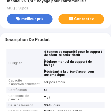
manuel 26-1/4 " Voyage pour l'automobile /
industriel / agricole
MOQ：50pcs
meilleur prix
Contactez
Description De Produit
4 tonnes de capacité pour le support
de sécurité sous-tireur
,
Réglage manuel du support de
Surligner
levage
,
Résistant à la prise d'ascenseur
automatique
Capacité
500pcs / mois
d'approvisionnement
Certification
CE
Conditions de
T / t
paiement
Délai de livraison
30-45 jours