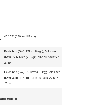
47 "-72" (120cm-183 cm)
e:
Poids brut (GW): 77lbs (30kgs); Poids net
(NW): 72,6 livres (28 kg); Taille du pack: 5 "×
33,8&
Poids brut (GW): 35 livres (18 kg); Poids net
(NW): 33lbs (17 kg); Taille du pack: 27,5 "×
7&qu
 automobile
,