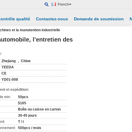
French
ontrôle qualité
Contactez-nous
Demande de soumission
N
chines et la manutention industrielle
automobile, l'entretien des
t:
Zhejiang ， Chine
YEEDA
CE
YD01-008
nt et expédition:
de min:
50pcs
$165
Boîte ou caisse en carton
30-45 jours
nt:
T / t
ionnement:
500pcs / mois