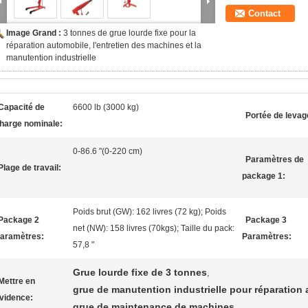
Contact
Image Grand :
3 tonnes de grue lourde fixe pour la
réparation automobile, l'entretien des machines et la
manutention industrielle
Capacité de
6600 lb (3000 kg)
Portée de levag
harge nominale:
0-86.6 "(0-220 cm)
Paramètres de
Plage de travail:
package 1:
Poids brut (GW): 162 livres (72 kg); Poids
Package 2
Package 3
net (NW): 158 livres (70kgs); Taille du pack:
aramètres:
Paramètres:
57,8 "
Grue lourde fixe de 3 tonnes
,
Mettre en
grue de manutention industrielle pour réparation
vidence:
grue de maintenance de machines