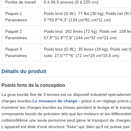
Portée de travail
0 à 86,6 pouces (0 à 220 cm)
Paquet 1
Poids brut (G.W.): 77 lbs (30 kg); Poids net (N.W.
Paramètres
5"*33,8"*4,3" (134 cm*81 cm*11 cm)
Paquet 2
Poids brut: 162 livres (72 kg); Poids net: 158 li
Paramètres
57,8"*11,8"*7,8" (144 cm*32 cm*21 cm)
Paquet 3
Poids brut (G.W.): 35 livres (18 kg); Poids net (N
Paramètres
colis: 27,5"*7"*6" (72 cm*19 cm*15,5 cm)
Détails du produit
Points forts de la conception
La grue lourde fixe de 3 tonnes est un dispositif industriel spécialem
charges lourdes.
Le niveauur de charge
-- grâce à un réglage précis de
maintenir les charges lourdes au niveau pendant le levage et le tr
composants lourds de précision tels que les moteurs et les différentiels
collisionMême une seule personne peut gérer le transport de charges
L'appareil est doté d'une structure "fixée" qui, bien qu'il ne puisse pa