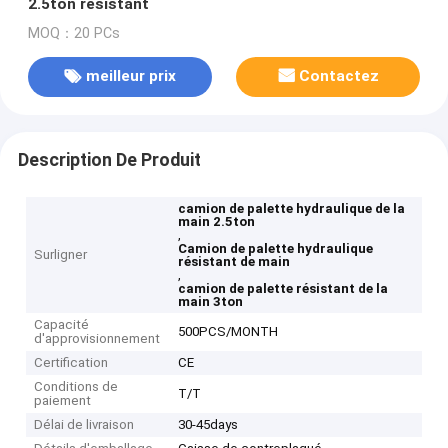
2.5ton résistant
MOQ：20 PCs
meilleur prix
Contactez
Description De Produit
camion de palette hydraulique de la
main 2.5ton
,
Camion de palette hydraulique
Surligner
résistant de main
,
camion de palette résistant de la
main 3ton
Capacité
500PCS/MONTH
d'approvisionnement
Certification
CE
Conditions de
T/T
paiement
Délai de livraison
30-45days