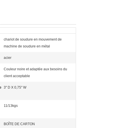
chariot de soudure en mouvement de
machine de soudure en métal
acier
Couleur noire et adaptée aux besoins du
client acceptable
e
3" D X 0,75" W
:
11/13kgs
BOÎTE DE CARTON