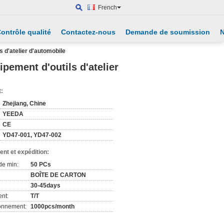
French
ontrôle qualité
Contactez-nous
Demande de soumission
N
s d'atelier d'automobile
ipement d'outils d'atelier
t:
Zhejiang, Chine
YEEDA
CE
YD47-001, YD47-002
nt et expédition:
de min:
50 PCs
BOÎTE DE CARTON
30-45days
nt:
T/T
ionnement:
1000pcs/month