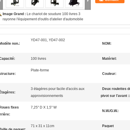
Image Grand :
Le chariot de soudure 100 livres 3
rayonne l'équipement d'outils d'atelier d'automobile
YD47-001, YD47-002
Modèle non.:
NOM:
Capacité:
100 livres
Matériel:
Plate-forme
structure:
Couleur:
3 étagères pour facile d'accès aux
Deux roulettes d
Étagères:
approvisionnements
pivot sur l'avant :
Roues fixes
7,25" D X 1,5" W
N.W./G.W.:
rrière:
71 x 31 x 11cm
Paquet
Taille de paquet: