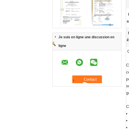
a
Je suis en ligne une discussion en
é
ligne
C
c
p
s
g
C