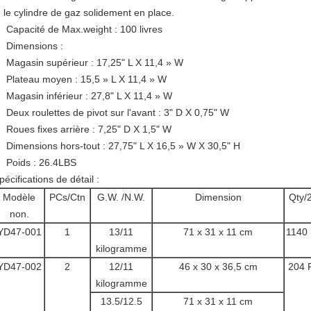
le cylindre de gaz solidement en place.
Capacité de Max.weight : 100 livres
Dimensions :
Magasin supérieur : 17,25" L X 11,4 » W
Plateau moyen : 15,5 » L X 11,4 » W
Magasin inférieur : 27,8" L X 11,4 » W
Deux roulettes de pivot sur l'avant : 3" D X 0,75" W
Roues fixes arrière : 7,25" D X 1,5" W
Dimensions hors-tout : 27,75" L X 16,5 » W X 30,5" H
Poids : 26.4LBS
pécifications de détail :
Modèle
PCs/Ctn
G.W. /N.W.
Dimension
Qty/2
non.
YD47-001
1
13/11
71 x 31 x 11 cm
1140
kilogramme
YD47-002
2
12/11
46 x 30 x 36,5 cm
204 
kilogramme
13.5/12.5
71 x 31 x 11 cm