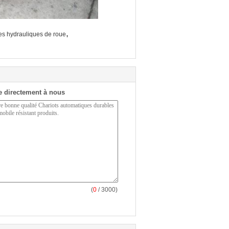
,
es hydrauliques de roue
 directement à nous
(
0
/ 3000)