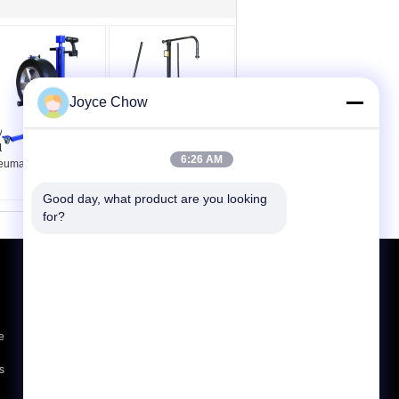
Joyce Chow
ve-roue électrique 50
Chariot hydraulique
 Lève-roue
rocailleux résistant de
6:26 AM
eumatique portable
la roue 3000LBS
ensemble de 4
morceaux
Good day, what product are you looking 
for?
Demande de soumission
Envoyer
e
s
E-Mail
Plan du site
|
Site mobile