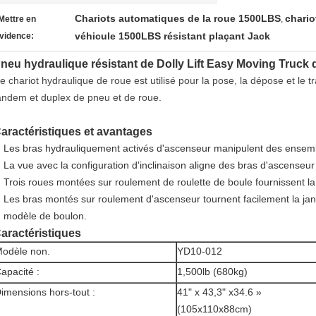
Chariots automatiques de la roue 1500LBS
chario
Mettre en
,
véhicule 1500LBS résistant plaçant Jack
vidence:
neu hydraulique résistant de Dolly Lift Easy Moving Truck
e chariot hydraulique de roue est utilisé pour la pose, la dépose et le
andem et duplex de pneu et de roue.
aractéristiques et avantages
Les bras hydrauliquement activés d'ascenseur manipulent des ensem
La vue avec la configuration d'inclinaison aligne des bras d'ascenseur
Trois roues montées sur roulement de roulette de boule fournissent la s
Les bras montés sur roulement d'ascenseur tournent facilement la jan
modèle de boulon.
aractéristiques
odèle non.
YD10-012
apacité :
1,500lb (680kg)
imensions hors-tout :
41" x 43,3" x34.6 »
(105x110x88cm)