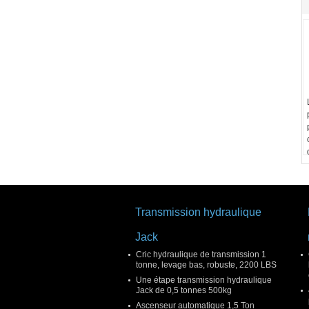
Transmission hydraulique
Jack
Cric hydraulique de transmission 1
tonne, levage bas, robuste, 2200 LBS
Une étape transmission hydraulique
Jack de 0,5 tonnes 500kg
Ascenseur automatique 1,5 Ton