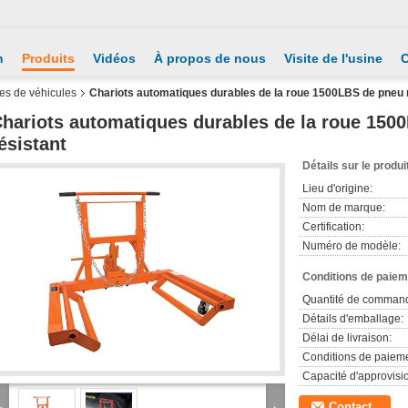
n
Produits
Vidéos
À propos de nous
Visite de l'usine
C
ues de véhicules
Chariots automatiques durables de la roue 1500LBS de pneu 
hariots automatiques durables de la roue 150
ésistant
Détails sur le produi
Lieu d'origine:
Nom de marque:
Certification:
Numéro de modèle:
Conditions de paieme
Quantité de comman
Détails d'emballage:
Délai de livraison:
Conditions de paieme
Capacité d'approvis
Contact