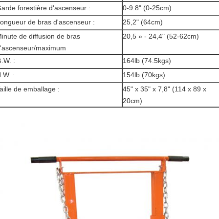
arde forestière d'ascenseur :
0-9.8" (0-25cm)
ongueur de bras d'ascenseur :
25,2" (64cm)
inute de diffusion de bras
20,5 » - 24,4" (52-62cm)
'ascenseur/maximum
.W. :
164lb (74.5kgs)
.W. :
154lb (70kgs)
aille de emballage :
45" x 35" x 7,8" (114 x 89 x
20cm)