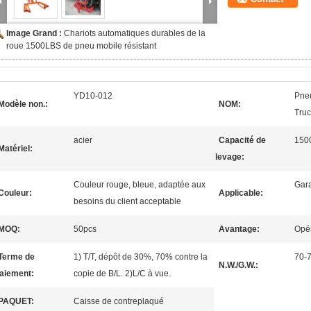
Image Grand :
Chariots automatiques durables de la
roue 1500LBS de pneu mobile résistant
YD10-012
Pneu
Modèle non.:
NOM:
Truc
acier
Capacité de
150
Matériel:
levage:
Couleur rouge, bleue, adaptée aux
Gara
Couleur:
Applicable:
besoins du client acceptable
MOQ:
50pcs
Avantage:
Opér
Terme de
1) T/T, dépôt de 30%, 70% contre la
70-
N.W./G.W.:
aiement:
copie de B/L. 2)L/C à vue.
PAQUET:
Caisse de contreplaqué