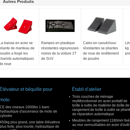
Autres Produits
La baisse en acier se
Rampes en plastique
Cales en caoutchouc
Lè
pliante de manteau de
résistantes vigoureuses
résistantes se pliantes
kg
poudre a forgé les
noires de la voiture 2T
de roue de revêtement
pn
chariots automatiques
de SUV
de poudre
de roue
Élévateur et béquille pour
Établi d'atelier
Trois couches de ménage
moto
multifonctionnel en acier portatif de
boîte à outils de matériel de boîte de
CE des ciseaux 1000lbs 1 banc
rangement de boîte à outils se pliant
hydraulique d'ascenseur de moto de
de réparation automatique
cylindre
Meubles de rangement 1180mm fixé
450kg plus grand, une table élévatrice
au mur verrouillables en acier d'outil
plus forte, plus lourde, hydraulique de