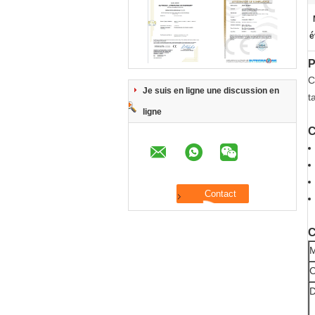
é
P
C
Je suis en ligne une discussion en
t
ligne
C
C
M
C
D