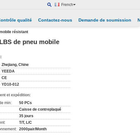
French
ontrôle qualité
Contactez-nous
Demande de soumission
N
mobile résistant
0LBS de pneu mobile
t:
Zhejiang, Chine
YEEDA
CE
YD10-012
nt et expédition:
de min:
50 PCs
Caisse de contreplaqué
35 jours
nt:
T/T, L/C
ionnement:
2000pair/Month