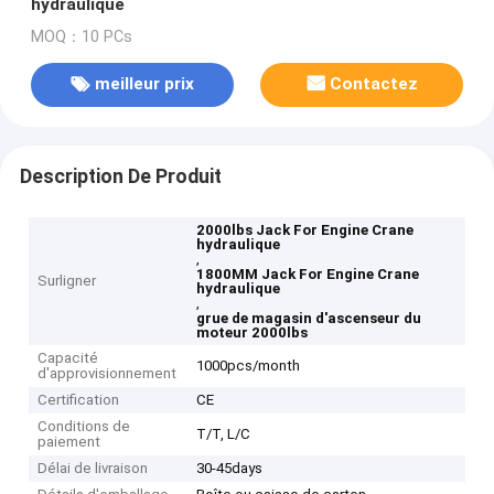
hydraulique
MOQ：10 PCs
meilleur prix
Contactez
Description De Produit
2000lbs Jack For Engine Crane
hydraulique
,
1800MM Jack For Engine Crane
Surligner
hydraulique
,
grue de magasin d'ascenseur du
moteur 2000lbs
Capacité
1000pcs/month
d'approvisionnement
Certification
CE
Conditions de
T/T, L/C
paiement
Délai de livraison
30-45days