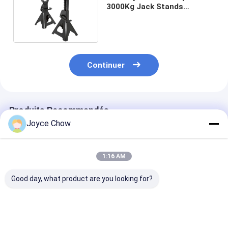
3000Kg Jack Stands
hydraulique
Continuer
Produits Recommandés
Joyce Chow
1:16 AM
Good day, what product are you looking for?
Protection contre
Vérins hydrauliques
Jacks hydrauli
les surcharges à
à levée rapide et
air de 5 à 50 t
longue portée de 2 à
longue course pour
en double mod