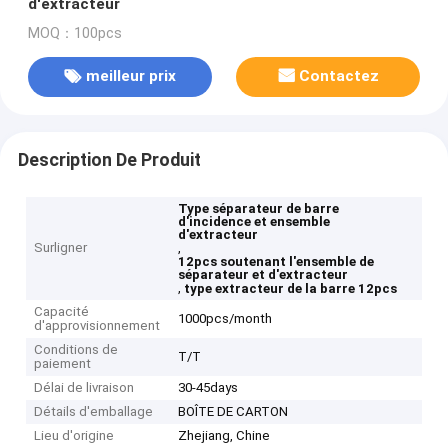
d'extracteur
MOQ：100pcs
meilleur prix
Contactez
Description De Produit
Type séparateur de barre
d'incidence et ensemble
d'extracteur
Surligner
,
12pcs soutenant l'ensemble de
séparateur et d'extracteur
,
type extracteur de la barre 12pcs
Capacité
1000pcs/month
d'approvisionnement
Conditions de
T/T
paiement
Délai de livraison
30-45days
Détails d'emballage
BOÎTE DE CARTON
Lieu d'origine
Zhejiang, Chine