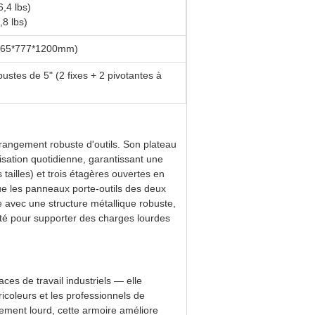
,4 lbs)
8 lbs)
1165*777*1200mm)
ustes de 5" (2 fixes + 2 pivotantes à
rangement robuste d'outils. Son plateau
isation quotidienne, garantissant une
 tailles) et trois étagères ouvertes en
ue les panneaux porte-outils des deux
e avec une structure métallique robuste,
ilité pour supporter des charges lourdes
aces de travail industriels — elle
ricoleurs et les professionnels de
ipement lourd, cette armoire améliore