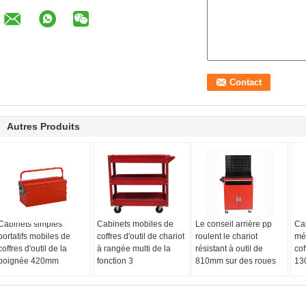
Autres Produits
Cabinets simples
Cabinets mobiles de
Le conseil arrière pp
Cab
portatifs mobiles de
coffres d'outil de chariot
roulent le chariot
mé
coffres d'outil de la
à rangée multi de la
résistant à outil de
cof
poignée 420mm
fonction 3
810mm sur des roues
13