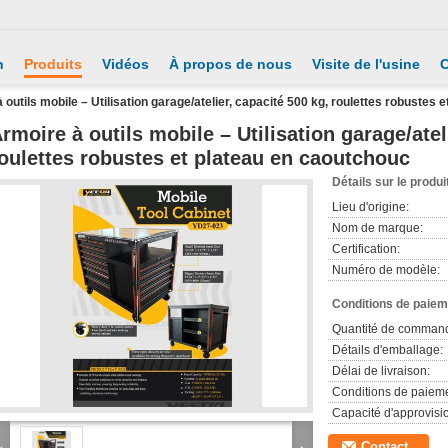
n
Produits
Vidéos
À propos de nous
Visite de l'usine
C
 outils mobile – Utilisation garage/atelier, capacité 500 kg, roulettes robustes
rmoire à outils mobile – Utilisation garage/atel
oulettes robustes et plateau en caoutchouc
Détails sur le produi
Lieu d'origine:
Nom de marque:
Certification:
Numéro de modèle:
Conditions de paieme
Quantité de comman
Détails d'emballage:
Délai de livraison:
Conditions de paieme
Capacité d'approvis
Contact