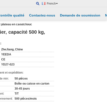
French
ontrôle qualité
Contactez-nous
Demande de soumission
N
 et plateau en caoutchouc
ier, capacité 500 kg,
t:
ZheJiang, Chine
YEEDA
CE
YD27-023
nt et expédition:
de min:
50 pièces
Boîte ou caisse en carton
30-45 jours
nt:
T/T
ionnement:
500 pièces/mois