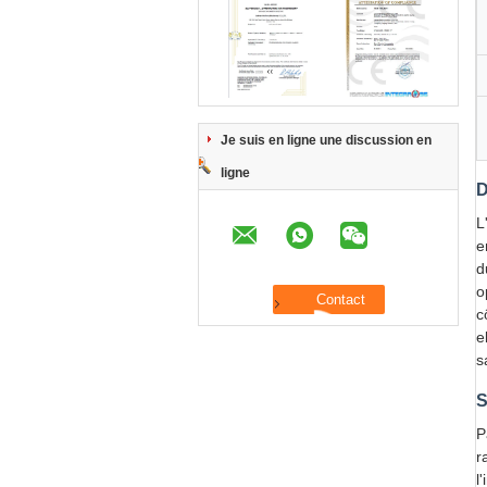
Je suis en ligne une discussion en
ligne
D
L
e
d
o
c
e
s
S
P
r
l