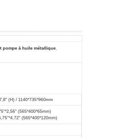
t pompe à huile métallique
,
* 37,8" (H) / 1140*735*960mm
15,75"*2,56" (565*400*65mm)
*15,75"*4,72" (565*400*120mm)