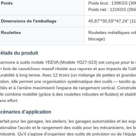
Poids
Poids brut : 139KGS (306
Poids net : 121KGS (266,
Dimensions de l'emballage
45,87"*30,59"*47,24" (
Roulettes
Roulettes métalliques rob
blocage)
étails du produit
'armoire à outils mobile YEEVA (Modèle YD27-023) est conçue pour le 
n bois de caoutchouc massif résiste aux rayures et aux impacts de l'util
urabilité à long terme. Avec 12 tiroirs (un mélange de petites et grandes
ption, elle permet une organisation systématique des outils — tandis q
ôtés et à l'arrière maximisent l'espace de rangement vertical. Construit
lle combine mobilité (grâce à des roulettes robustes et fluides) et stab
ans effort.
cénarios d'application
arfait pour les garages, les ateliers, les garages automobiles et les esp
ationalise l'accès et le rangement des outils pour les mécaniciens, les b
'industrie. Qu'il s'agisse d'organiser des outils de précision ou de l'équ