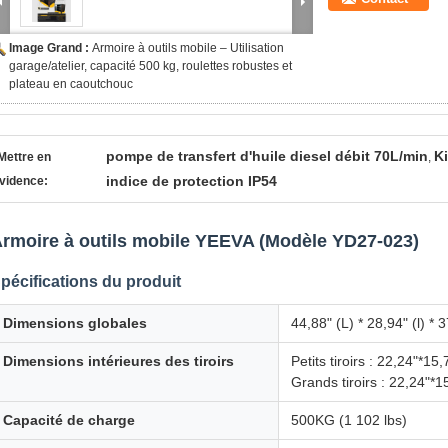
Image Grand :
Armoire à outils mobile – Utilisation
garage/atelier, capacité 500 kg, roulettes robustes et
plateau en caoutchouc
pompe de transfert d'huile diesel débit 70L/min
Ki
Mettre en
,
indice de protection IP54
vidence:
rmoire à outils mobile YEEVA (Modèle YD27-023)
pécifications du produit
Dimensions globales
44,88" (L) * 28,94" (l) 
Dimensions intérieures des tiroirs
Petits tiroirs : 22,24"*
Grands tiroirs : 22,24"
Capacité de charge
500KG (1 102 lbs)