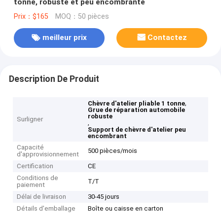
tonne, robuste et peu encombrante
Prix：$165
MOQ：50 pièces
meilleur prix
Contactez
Description De Produit
,
Chèvre d'atelier pliable 1 tonne
Grue de réparation automobile
robuste
Surligner
,
Support de chèvre d'atelier peu
encombrant
Capacité
500 pièces/mois
d'approvisionnement
Certification
CE
Conditions de
T/T
paiement
Délai de livraison
30-45 jours
Détails d'emballage
Boîte ou caisse en carton